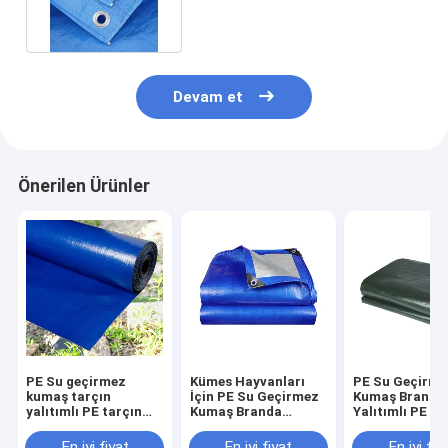
toz dayanıklı tekne kapağı
Devam et
Önerilen Ürünler
PE Su geçirmez
Kümes Hayvanları
PE Su Geçirme
kumaş tarçın
İçin PE Su Geçirmez
Kumaş Branda
yalıtımlı PE tarçın
Kumaş Branda
Yalıtımlı PE B
levhası Tavuklar için
Yalıtımlı PE Branda
Levha Güvenili
ağır iş gücü
Levha Uzun Hizmet
Kümes Hayvanl
En iyi fiyat
En iyi fiyat
En iyi fiy