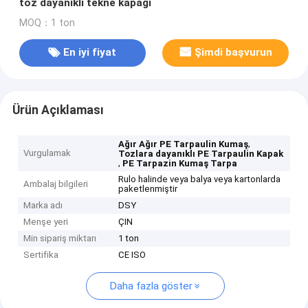
toz dayanıklı tekne kapağı
MOQ：1 ton
En iyi fiyat
Şimdi başvurun
Ürün Açıklaması
,
Ağır Ağır PE Tarpaulin Kumaş
Vurgulamak
Tozlara dayanıklı PE Tarpaulin Kapak
,
PE Tarpazin Kumaş Tarpa
Rulo halinde veya balya veya kartonlarda
Ambalaj bilgileri
paketlenmiştir
Marka adı
DSY
Menşe yeri
ÇIN
Min sipariş miktarı
1 ton
Sertifika
CE ISO
Daha fazla göster