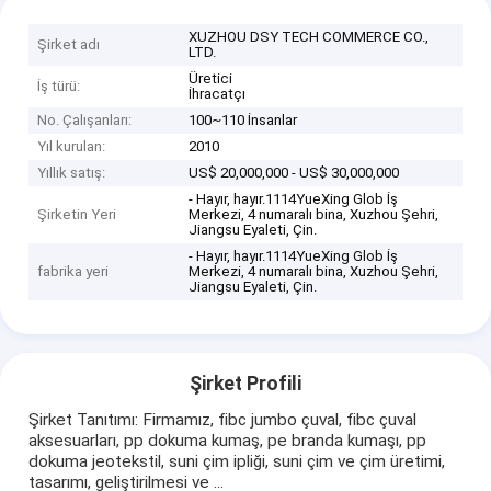
XUZHOU DSY TECH COMMERCE CO.,
Şirket adı
LTD.
Üretici
İş türü:
İhracatçı
No. Çalışanları:
100~110 İnsanlar
Yıl kurulan:
2010
Yıllık satış:
US$ 20,000,000 - US$ 30,000,000
- Hayır, hayır.1114YueXing Glob İş
Şirketin Yeri
Merkezi, 4 numaralı bina, Xuzhou Şehri,
Jiangsu Eyaleti, Çin.
- Hayır, hayır.1114YueXing Glob İş
fabrika yeri
Merkezi, 4 numaralı bina, Xuzhou Şehri,
Jiangsu Eyaleti, Çin.
Şirket Profili
Şirket Tanıtımı: Firmamız, fibc jumbo çuval, fibc çuval
aksesuarları, pp dokuma kumaş, pe branda kumaşı, pp
dokuma jeotekstil, suni çim ipliği, suni çim ve çim üretimi,
tasarımı, geliştirilmesi ve ...