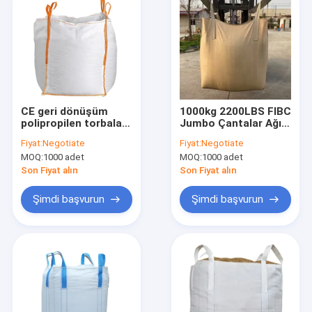
CE geri dönüşüm
1000kg 2200LBS FIBC
polipropilen torbalar,
Jumbo Çantalar Ağır
1000 kg Jumbo toplu
Görevli Büyük Tonlu
Fiyat:
Negotiate
Fiyat:
Negotiate
kum torbaları
Toplu Taşıma
MOQ:
1000 adet
MOQ:
1000 adet
Konteyneri
Son Fiyat alın
Son Fiyat alın
Şimdi başvurun
Şimdi başvurun
Ana sayfa
Ürünler
Hakkımızda