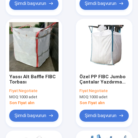
Şimdi başvurun
Şimdi başvurun
Yassı Alt Baffle FIBC
Özel PP FIBC Jumbo
Torbası
Çantalar Yazdırma
Düz Alt kare Toplu
Fiyat:
Negotiate
Fiyat:
Negotiate
konteyner
MOQ:
1000 adet
MOQ:
1000 adet
Son Fiyat alın
Son Fiyat alın
Şimdi başvurun
Şimdi başvurun