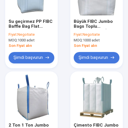
Fabrika turu
Kalite kontrol
Su geçirmez PP FIBC
Büyük FIBC Jumbo
Baffle Bag Flat
Bags Toplu
Bize ulaşın
Bottom 1 Ton Kum /
konteyner Ton İç
Fiyat:
Negotiate
Fiyat:
Negotiate
Çimento için
kapak 1000kg 2000kg
MOQ:
1000 adet
MOQ:
1000 adet
Teklif isteği
Son Fiyat alın
Son Fiyat alın
Şimdi başvurun
Şimdi başvurun
FIBC Jumbo Çantaları
FIBC Toplu Çanta
Dairesel FIBC torbası
FIBC kumaş
FIBC Kemeri
2 Ton 1 Ton Jumbo
Çimento FIBC Jumbo