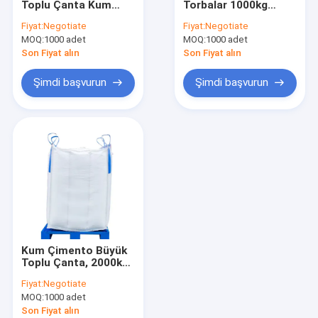
Toplu Çanta Kum
Torbalar 1000kg
Yapay Çim Otları
Çimento Hafif
Büyük PP 1.5 Ton
Fiyat:
Negotiate
Fiyat:
Negotiate
Ağırlıklı Katlanabilir
Toplu Konteyner Özel
MOQ:
Suni Çim
1000 adet
MOQ:
1000 adet
Son Fiyat alın
Son Fiyat alın
Suni Çim Mat
Şimdi başvurun
Şimdi başvurun
Yapay çim ipliği
pp dokuma kumaş
PE Tarpaulin Kumaş
PP Dokuma Jeotekstil
Kum Çimento Büyük
Toplu Çanta, 2000kg
1 Ton 2 Ton Düz Alt
Fiyat:
Negotiate
PP FIBC Çanta
MOQ:
1000 adet
Son Fiyat alın