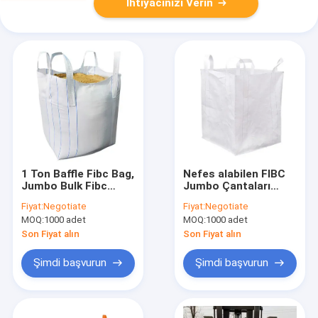
İhtiyacınızı Verin
1 Ton Baffle Fibc Bag,
Nefes alabilen FIBC
Jumbo Bulk Fibc
Jumbo Çantaları
Bags For Fertilizer /
Büyük Konteyner
Fiyat:
Negotiate
Fiyat:
Negotiate
Sand / Cement
Süper Çanta 1 Ton
MOQ:
1000 adet
MOQ:
1000 adet
1.5 Ton
Son Fiyat alın
Son Fiyat alın
Şimdi başvurun
Şimdi başvurun