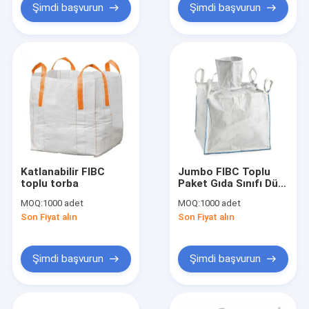
Şimdi başvurun
Şimdi başvurun
Katlanabilir FIBC
Jumbo FIBC Toplu
toplu torba
Paket Gıda Sınıfı Düz
Alt 1500kg 1000kg
MOQ:
1000 adet
MOQ:
1000 adet
Özel
Son Fiyat alın
Son Fiyat alın
Şimdi başvurun
Şimdi başvurun