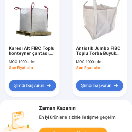
Karesi Alt FIBC Toplu
Antistik Jumbo FIBC
konteyner çantası,
Toplu Torba Büyük
Katlanabilir FIBC
Güvenlik Konteyneri
MOQ:
1000 adet
MOQ:
1000 adet
Jumbo Paket Çantası
1000kg 750kg 500kg
Son Fiyat alın
Son Fiyat alın
Şimdi başvurun
Şimdi başvurun
Zaman Kazanın
En iyi ürünlerle sizinle iletişime geçelim.