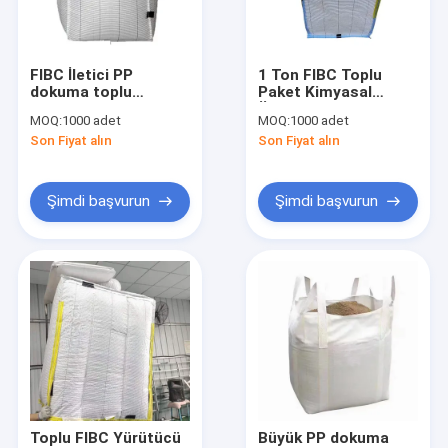
Fabrika turu
Kalite kontrol
FIBC İletici PP
1 Ton FIBC Toplu
dokuma toplu
Paket Kimyasal
Bize ulaşın
torbalar Büyük 1 Ton
Ürünler için Büyük
MOQ:
1000 adet
MOQ:
1000 adet
Antistatik 400D
İletici
Son Fiyat alın
Son Fiyat alın
1700D
Teklif isteği
Şimdi başvurun
Şimdi başvurun
FIBC Jumbo Çantaları
FIBC Toplu Çanta
Dairesel FIBC torbası
FIBC kumaş
FIBC Kemeri
Toplu FIBC Yürütücü
Büyük PP dokuma