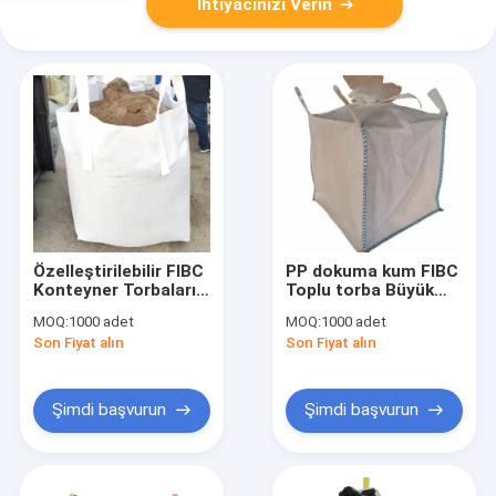
İhtiyacınızı Verin
Özelleştirilebilir FIBC
PP dokuma kum FIBC
Konteyner Torbaları,
Toplu torba Büyük
Anti-Statik FIBC
Anti-statik 100kg
MOQ:
1000 adet
MOQ:
1000 adet
Büyük Paket
1000kg Geri
Son Fiyat alın
Son Fiyat alın
Paketleme Torbası
dönüştürülmüş
Şimdi başvurun
Şimdi başvurun