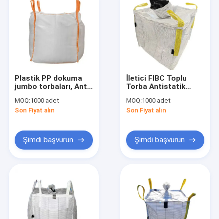
Plastik PP dokuma
İletici FIBC Toplu
jumbo torbaları, Anti-
Torba Antistatik
Statik FIBC jumbo
Büyük PP Dikiş
MOQ:
1000 adet
MOQ:
1000 adet
torbaları 1000kg
Konteyner 1 Ton
Son Fiyat alın
Son Fiyat alın
Şimdi başvurun
Şimdi başvurun
Ana sayfa
Ürünler
Hakkımızda