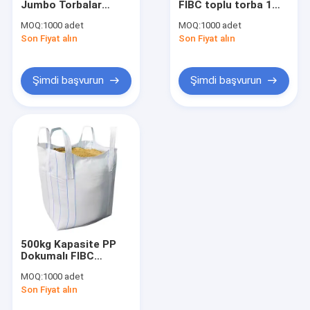
Jumbo Torbalar
FIBC toplu torba 1
Yapay Çim Otları
Büyük Paketleme için
ton 1.5 ton
MOQ:
1000 adet
MOQ:
1000 adet
CE ISO Sertifikalı
katlanabilir Beyaz
Son Fiyat alın
Suni Çim
Son Fiyat alın
Siyah Mavi
Suni Çim Mat
Şimdi başvurun
Şimdi başvurun
Yapay çim ipliği
pp dokuma kumaş
PE Tarpaulin Kumaş
PP Dokuma Jeotekstil
500kg Kapasite PP
Dokumalı FIBC
Çantaları Gıda Sınıfı
MOQ:
1000 adet
Büyük Çapraz Köşe
Son Fiyat alın
Döngüsü