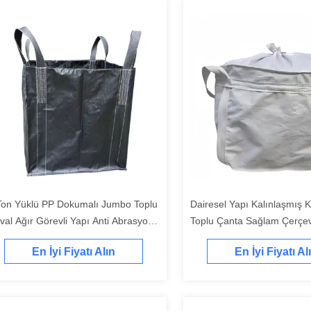
Ton Yüklü PP Dokumalı Jumbo Toplu
Dairesel Yapı Kalınlaşmış
val Ağır Görevli Yapı Anti Abrasyon
Toplu Çanta Sağlam Çerçev
ru Mallar Depolama için Yüksek
Aşınma Malların Güvenli Ta
En İyi Fiyatı Alın
En İyi Fiyatı Al
kim Gücü
Kararlı Şekil