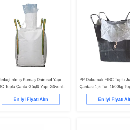
lınlaştırılmış Kumaş Dairesel Yapı
PP Dokumalı FIBC Toplu J
BC Toplu Çanta Güçlü Yapı Güvenli
Çantası 1,5 Ton 1500kg To
şıma
Paketleme için Yüksek Çe
En İyi Fiyatı Alın
En İyi Fiyatı Al