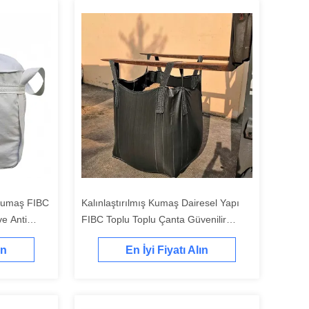
 Kumaş FIBC
Kalınlaştırılmış Kumaş Dairesel Yapı
e Anti
FIBC Toplu Toplu Çanta Güvenilir
şıması İçin
Kargo Taşımacılığı İçin Güçlendirilmiş
ın
En İyi Fiyatı Alın
Çerçeve Yırtılma Direnci