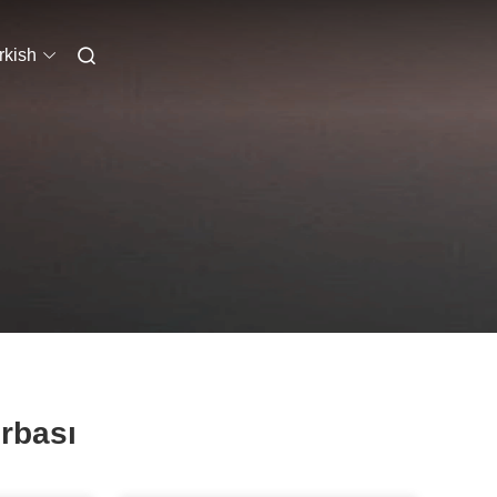
rkish
orbası