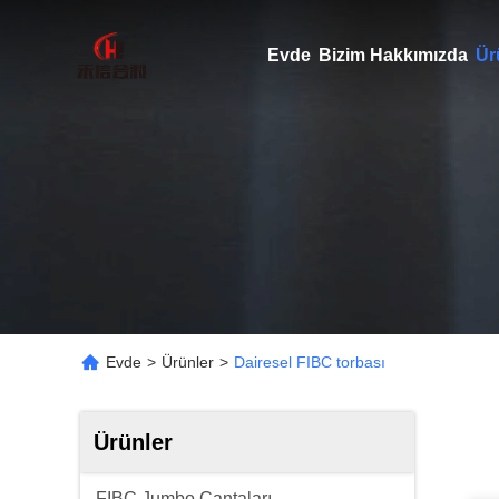
Evde
Bizim Hakkımızda
Ür
Evde
>
Ürünler
>
Dairesel FIBC torbası
Ürünler
FIBC Jumbo Çantaları