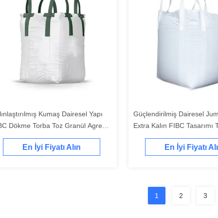
lınlaştırılmış Kumaş Dairesel Yapı
Güçlendirilmiş Dairesel Ju
BC Dökme Torba Toz Granül Agrega
Extra Kalın FIBC Tasarımı 
polama İçin Uygun
Granül Taşımacılığı İçin
En İyi Fiyatı Alın
En İyi Fiyatı Al
1
2
3