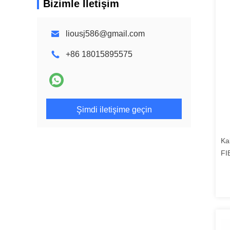
Bizimle İletişim
liousj586@gmail.com
+86 18015895575
Şimdi iletişime geçin
Ka
FI
Ta