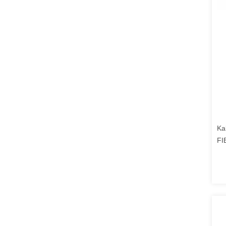
Ka
FI
Ta