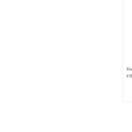
Ka
FI
De