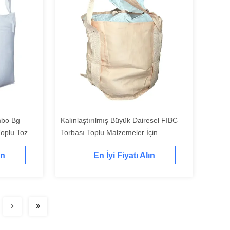
mbo Bg
Kalınlaştırılmış Büyük Dairesel FIBC
Toplu Toz ve
Torbası Toplu Malzemeler İçin
Mükemmel Paketleme Çözümü
ın
En İyi Fiyatı Alın