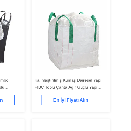
umbo
Kalınlaştırılmış Kumaş Dairesel Yapı
plu
FIBC Toplu Çanta Ağır Güçlü Yapı
kim Gücü
Güvenli Taşıma
ın
En İyi Fiyatı Alın