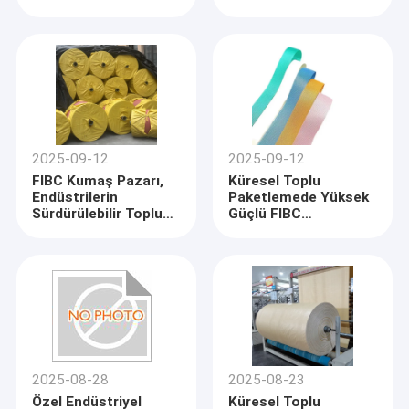
Torba
Birlikte FIBC
Taşımacılığında
Kuşaklarına Olan
Güvenlik
Küresel Talep
Standartlarını
Artmaya Devam
İyileştirir
Ediyor
2025-09-12
2025-09-12
FIBC Kumaş Pazarı,
Küresel Toplu
Endüstrilerin
Paketlemede Yüksek
Sürdürülebilir Toplu
Güçlü FIBC
Paketleme'ye
Kemerlerine Artan
Kaydırılmasıyla
Talebe
Genişliyor
Ana sayfa
Şirket Tanıtımı:
Ürünler
Firmamız, fibc jumbo çuval, fibc çuval aksesuarları, pp dokuma
kumaş, pe branda kumaşı, pp dokuma jeotekstil, suni çim ipliği,
2025-08-28
2025-08-23
Hakkımızda
suni çim ve çim üretimi, tasarımı, geliştirilmesi ve üretimi
Özel Endüstriyel
Küresel Toplu