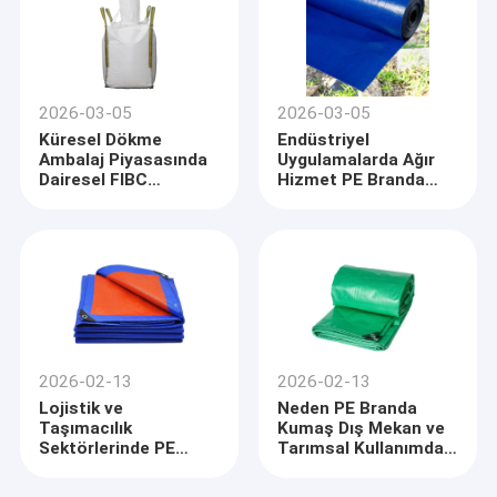
2026-03-05
2026-03-05
Küresel Dökme
Endüstriyel
Ambalaj Piyasasında
Uygulamalarda Ağır
Dairesel FIBC
Hizmet PE Branda
Torbalarının
Kumaşına Yönelik
Popülerliği Artıyor
Artan Küresel Talep
2026-02-13
2026-02-13
Lojistik ve
Neden PE Branda
Taşımacılık
Kumaş Dış Mekan ve
Sektörlerinde PE
Tarımsal Kullanımda
Tarpaulin Kumaşına
Tercih Edilen
Artan Talebi
Seçimdir?