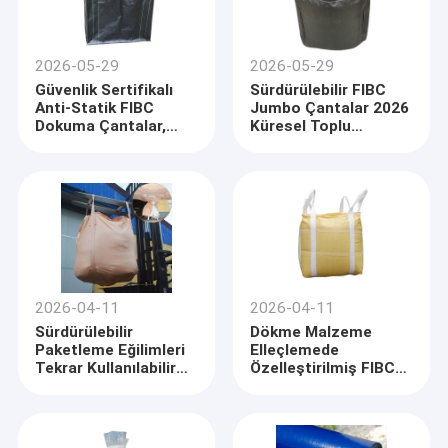
2026-05-29
2026-05-29
Güvenlik Sertifikalı
Sürdürülebilir FIBC
Anti-Statik FIBC
Jumbo Çantalar 2026
Dokuma Çantalar,
Küresel Toplu
Küresel Endüstriyel
Ambalaj Pazarında
Toplu Lojistiğin
Temel Trend Haline
Yükselişini Sağlıyor
Geldi
2026-04-11
2026-04-11
Sürdürülebilir
Dökme Malzeme
Paketleme Eğilimleri
Elleçlemede
Tekrar Kullanılabilir
Özelleştirilmiş FIBC
FIBC Jumbo Torbaları
Jumbo Torbalara
Pazarının Büyümesini
Artan Küresel Talep
Sürdürüyor